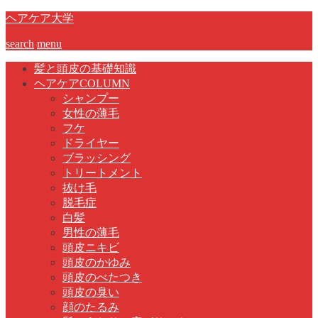
ヘアケア大学
search
menu
髪と頭皮の基礎知識
ヘアケアCOLUMN
シャンプー
女性の薄毛
フケ
ドライヤー
ブラッシング
トリートメント
抜け毛
脱毛症
白髪
男性の薄毛
頭皮ニキビ
頭皮のかゆみ
頭皮のべたつき
頭皮の臭い
顔のたるみ