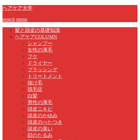
ヘアケア大学
search
menu
髪と頭皮の基礎知識
ヘアケアCOLUMN
シャンプー
女性の薄毛
フケ
ドライヤー
ブラッシング
トリートメント
抜け毛
脱毛症
白髪
男性の薄毛
頭皮ニキビ
頭皮のかゆみ
頭皮のべたつき
頭皮の臭い
顔のたるみ