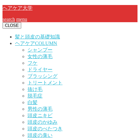
ヘアケア大学
search
menu
CLOSE
髪と頭皮の基礎知識
ヘアケアCOLUMN
シャンプー
女性の薄毛
フケ
ドライヤー
ブラッシング
トリートメント
抜け毛
脱毛症
白髪
男性の薄毛
頭皮ニキビ
頭皮のかゆみ
頭皮のべたつき
頭皮の臭い