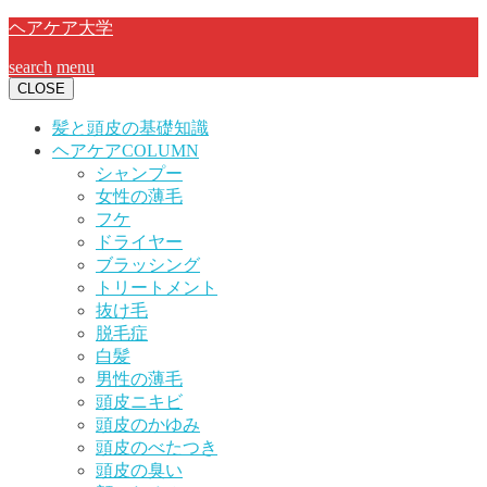
ヘアケア大学
search
menu
CLOSE
髪と頭皮の基礎知識
ヘアケアCOLUMN
シャンプー
女性の薄毛
フケ
ドライヤー
ブラッシング
トリートメント
抜け毛
脱毛症
白髪
男性の薄毛
頭皮ニキビ
頭皮のかゆみ
頭皮のべたつき
頭皮の臭い