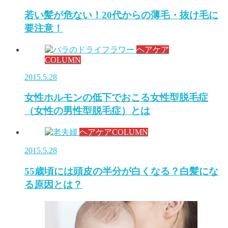
若い髪が危ない！20代からの薄毛・抜け毛に
要注意！
ヘアケア
COLUMN
2015.5.28
女性ホルモンの低下でおこる女性型脱毛症
（女性の男性型脱毛症）とは
ヘアケアCOLUMN
2015.5.28
55歳頃には頭皮の半分が白くなる？白髪にな
る原因とは？