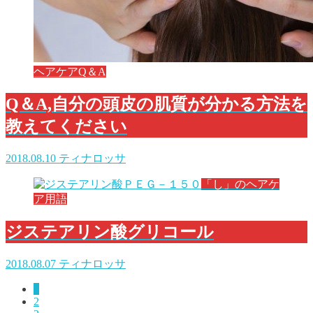
ヘアケアQ＆A
Q＆A,自分の頭皮の肌質が分かる方法を
教えてください
2018.08.10
ティナロッサ
「し」のヘアケ
ア用語
ジステアリン酸グリコール
2018.08.07
ティナロッサ
1
2