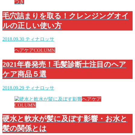
つき
毛穴詰まりを取る！クレンジングオイ
ルの正しい使い方
2018.09.30
ティナロッサ
ヘアケアCOLUMN
2021年春発売！毛髪診断士注目のヘア
ケア商品５選
2018.09.29
ティナロッサ
ヘアケア
COLUMN
硬水と軟水が髪に及ぼす影響・お水と
髪の関係とは