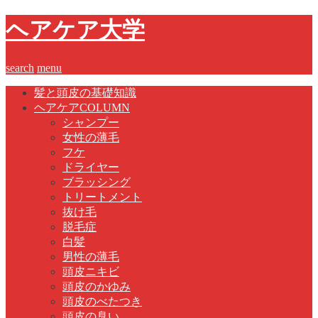
ヘアケア大学
search
menu
髪と頭皮の基礎知識
ヘアケアCOLUMN
シャンプー
女性の薄毛
フケ
ドライヤー
ブラッシング
トリートメント
抜け毛
脱毛症
白髪
男性の薄毛
頭皮ニキビ
頭皮のかゆみ
頭皮のべたつき
頭皮の臭い