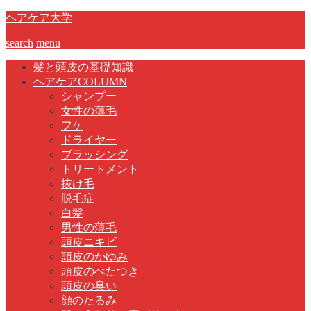
ヘアケア大学
search
menu
髪と頭皮の基礎知識
ヘアケアCOLUMN
シャンプー
女性の薄毛
フケ
ドライヤー
ブラッシング
トリートメント
抜け毛
脱毛症
白髪
男性の薄毛
頭皮ニキビ
頭皮のかゆみ
頭皮のべたつき
頭皮の臭い
顔のたるみ