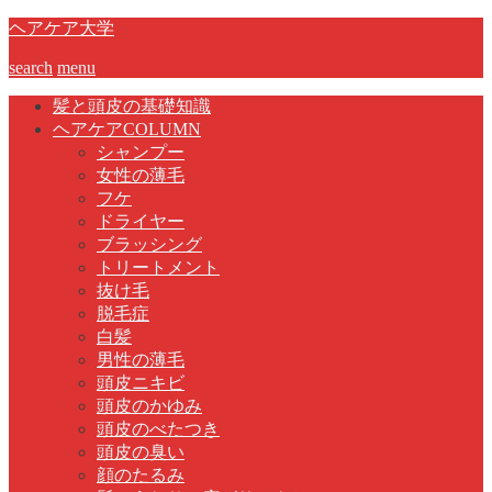
ヘアケア大学
search
menu
髪と頭皮の基礎知識
ヘアケアCOLUMN
シャンプー
女性の薄毛
フケ
ドライヤー
ブラッシング
トリートメント
抜け毛
脱毛症
白髪
男性の薄毛
頭皮ニキビ
頭皮のかゆみ
頭皮のべたつき
頭皮の臭い
顔のたるみ