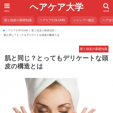
ヘアケア大学
menu
search
髪と頭皮の基礎知識
ヘアケアCOLUMN
シャンプー鑑定
ヘアケ
ヘアケア大学HOME
髪と頭皮の基礎知識
肌と同じ？とってもデリケートな頭皮の構造とは
髪と頭皮の基礎知識
肌と同じ？とってもデリケートな頭
皮の構造とは