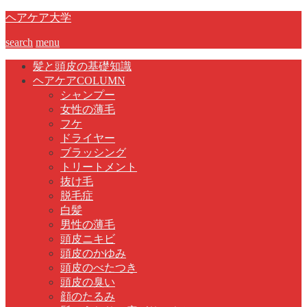
ヘアケア大学
search
menu
髪と頭皮の基礎知識
ヘアケアCOLUMN
シャンプー
女性の薄毛
フケ
ドライヤー
ブラッシング
トリートメント
抜け毛
脱毛症
白髪
男性の薄毛
頭皮ニキビ
頭皮のかゆみ
頭皮のべたつき
頭皮の臭い
顔のたるみ