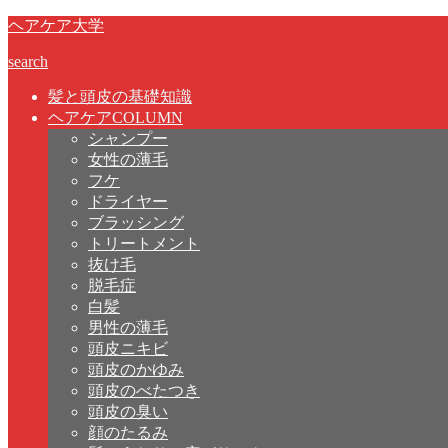
ヘアケア大学
search
髪と頭皮の基礎知識
ヘアケアCOLUMN
シャンプー
女性の薄毛
フケ
ドライヤー
ブラッシング
トリートメント
抜け毛
脱毛症
白髪
男性の薄毛
頭皮ニキビ
頭皮のかゆみ
頭皮のべたつき
頭皮の臭い
顔のたるみ