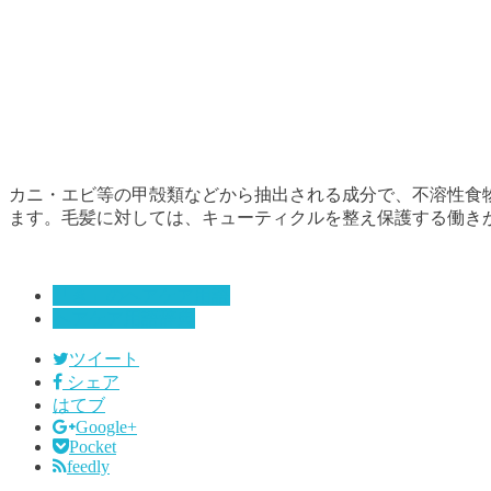
カニ・エビ等の甲殻類などから抽出される成分で、不溶性食
ます。毛髪に対しては、キューティクルを整え保護する働き
「き」のヘアケア用語
ヘアケア用語辞典
ツイート
シェア
はてブ
Google+
Pocket
feedly