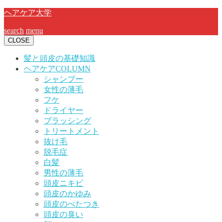
ヘアケア大学
search
menu
CLOSE
髪と頭皮の基礎知識
ヘアケアCOLUMN
シャンプー
女性の薄毛
フケ
ドライヤー
ブラッシング
トリートメント
抜け毛
脱毛症
白髪
男性の薄毛
頭皮ニキビ
頭皮のかゆみ
頭皮のべたつき
頭皮の臭い