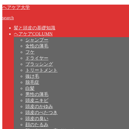
ヘアケア大学
search
髪と頭皮の基礎知識
ヘアケアCOLUMN
シャンプー
女性の薄毛
フケ
ドライヤー
ブラッシング
トリートメント
抜け毛
脱毛症
白髪
男性の薄毛
頭皮ニキビ
頭皮のかゆみ
頭皮のべたつき
頭皮の臭い
顔のたるみ