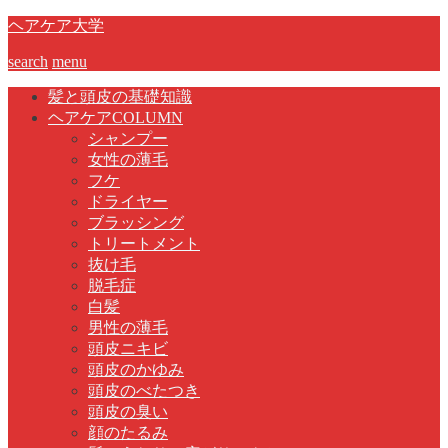
ヘアケア大学
search
menu
髪と頭皮の基礎知識
ヘアケアCOLUMN
シャンプー
女性の薄毛
フケ
ドライヤー
ブラッシング
トリートメント
抜け毛
脱毛症
白髪
男性の薄毛
頭皮ニキビ
頭皮のかゆみ
頭皮のべたつき
頭皮の臭い
顔のたるみ