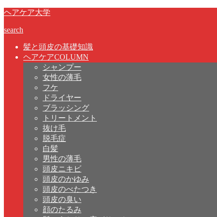
ヘアケア大学
search
髪と頭皮の基礎知識
ヘアケアCOLUMN
シャンプー
女性の薄毛
フケ
ドライヤー
ブラッシング
トリートメント
抜け毛
脱毛症
白髪
男性の薄毛
頭皮ニキビ
頭皮のかゆみ
頭皮のべたつき
頭皮の臭い
顔のたるみ