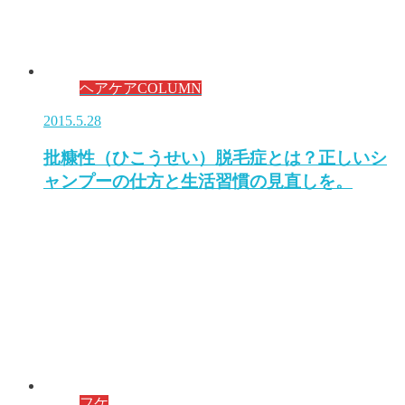
ヘアケアCOLUMN
2015.5.28
批糠性（ひこうせい）脱毛症とは？正しいシ
ャンプーの仕方と生活習慣の見直しを。
フケ