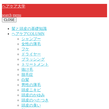
ヘアケア大学
search
menu
CLOSE
髪と頭皮の基礎知識
ヘアケアCOLUMN
シャンプー
女性の薄毛
フケ
ドライヤー
ブラッシング
トリートメント
抜け毛
脱毛症
白髪
男性の薄毛
頭皮ニキビ
頭皮のかゆみ
頭皮のべたつき
頭皮の臭い