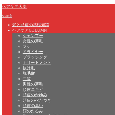
ヘアケア大学
search
髪と頭皮の基礎知識
ヘアケアCOLUMN
シャンプー
女性の薄毛
フケ
ドライヤー
ブラッシング
トリートメント
抜け毛
脱毛症
白髪
男性の薄毛
頭皮ニキビ
頭皮のかゆみ
頭皮のべたつき
頭皮の臭い
顔のたるみ