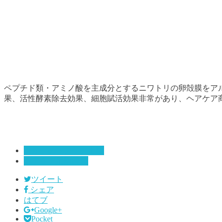
ペプチド類・アミノ酸を主成分とするニワトリの卵殻膜をア
果、活性酵素除去効果、細胞賦活効果非常があり、ヘアケア
「か」のヘアケア用語
ヘアケア用語辞典
ツイート
シェア
はてブ
Google+
Pocket