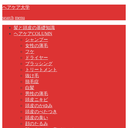
ヘアケア大学
search
menu
髪と頭皮の基礎知識
ヘアケアCOLUMN
シャンプー
女性の薄毛
フケ
ドライヤー
ブラッシング
トリートメント
抜け毛
脱毛症
白髪
男性の薄毛
頭皮ニキビ
頭皮のかゆみ
頭皮のべたつき
頭皮の臭い
顔のたるみ