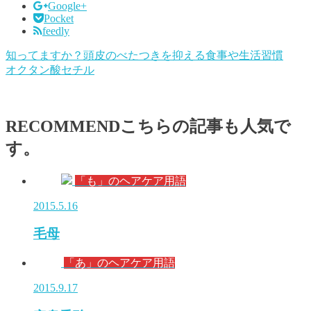
Google+
Pocket
feedly
知ってますか？頭皮のべたつきを抑える食事や生活習慣
オクタン酸セチル
RECOMMEND
こちらの記事も人気で
す。
「も」のヘアケア用語
2015.5.16
毛母
「あ」のヘアケア用語
2015.9.17