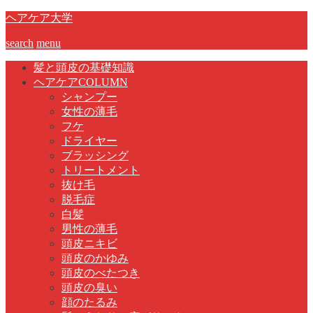
ヘアケア大学
search
menu
髪と頭皮の基礎知識
ヘアケアCOLUMN
シャンプー
女性の薄毛
フケ
ドライヤー
ブラッシング
トリートメント
抜け毛
脱毛症
白髪
男性の薄毛
頭皮ニキビ
頭皮のかゆみ
頭皮のべたつき
頭皮の臭い
顔のたるみ